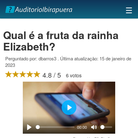
×
☰
Qual é a fruta da rainha
Elizabeth?
Perguntado por: dbarros3 . Última atualização: 15 de janeiro de
2023
4.8 / 5
6 votos
Play
00:00
Play
Mute