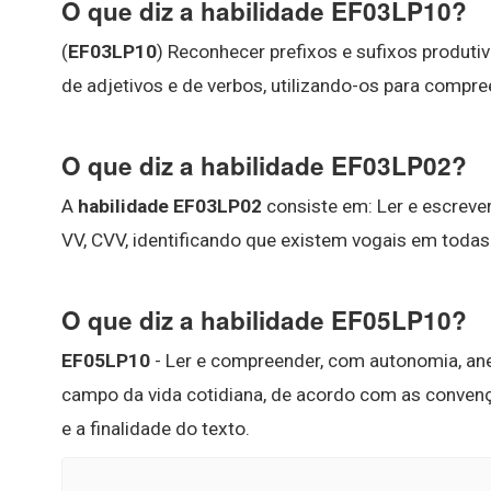
O que diz a habilidade EF03LP10?
(
EF03LP10
) Reconhecer prefixos e sufixos produti
de adjetivos e de verbos, utilizando-os para compre
O que diz a habilidade EF03LP02?
A
habilidade EF03LP02
consiste em: Ler e escrever
VV, CVV, identificando que existem vogais em todas 
O que diz a habilidade EF05LP10?
EF05LP10
- Ler e compreender, com autonomia, ane
campo da vida cotidiana, de acordo com as conven
e a finalidade do texto.