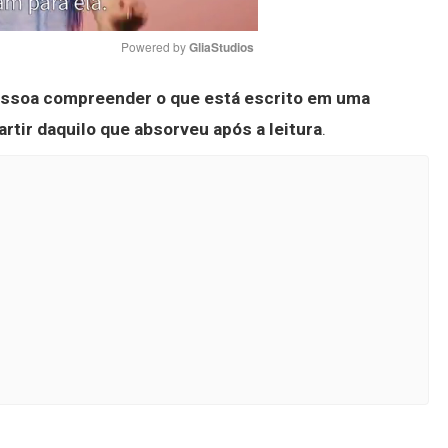
Powered by 
GliaStudios
essoa compreender o que está escrito em uma
Mute
rtir daquilo que absorveu após a leitura
.