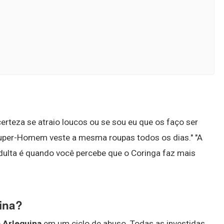
erteza se atraio loucos ou se sou eu que os faço ser
Super-Homem veste a mesma roupas todos os dias." "A
adulta é quando você percebe que o Coringa faz mais
uina?
e
Arlequina
em um ciclo de abuso. Todas as investidas