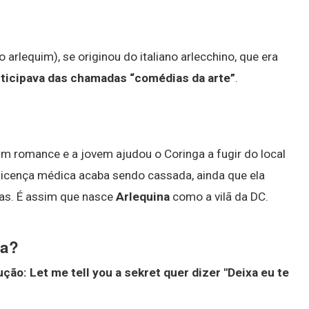
arlequim), se originou do italiano arlecchino, que era
rticipava das chamadas “comédias da arte”
.
um romance e a jovem ajudou o Coringa a fugir do local
 licença médica acaba sendo cassada, ainda que ela
cas. É assim que nasce
Arlequina
como a vilã da DC.
na?
ção: Let me tell you a sekret quer dizer "Deixa eu te