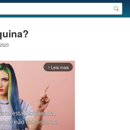
equina?
 2023
Leia mais
arrow_forward_ios