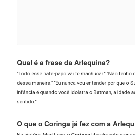
Qual é a frase da Arlequina?
"Todo esse bate-papo vai te machucar." "Não tenho c
dessa maneira." "Eu nunca vou entender por que o 
infância é quando você idolatra o Batman, a idade 
sentido."
O que o Coringa já fez com a Arleq
Na história Mad Love, o
Coringa
literalmente prend