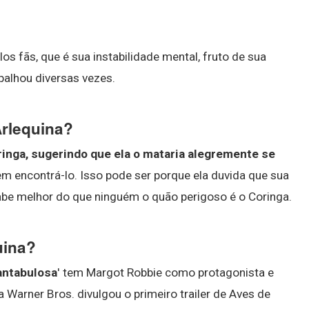
s fãs, que é sua instabilidade mental, fruto de sua
palhou diversas vezes.
Arlequina?
ringa, sugerindo que ela o mataria alegremente se
em encontrá-lo. Isso pode ser porque ela duvida que sua
abe melhor do que ninguém o quão perigoso é o Coringa.
uina?
antabulosa
' tem Margot Robbie como protagonista e
a Warner Bros. divulgou o primeiro trailer de Aves de