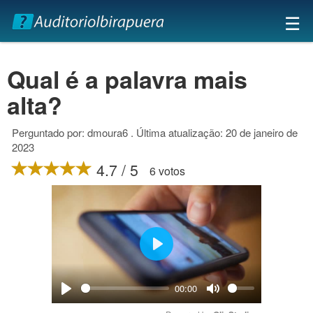
×
☰
Qual é a palavra mais
alta?
Perguntado por: dmoura6 . Última atualização: 20 de janeiro de
2023
4.7 / 5
6 votos
Play
00:00
Play
Mute