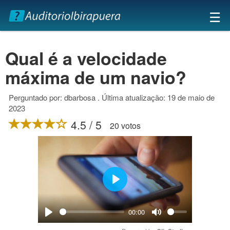
×
☰
Qual é a velocidade
máxima de um navio?
Perguntado por: dbarbosa . Última atualização: 19 de maio de
2023
4.5 / 5
20 votos
Play
00:00
Play
Mute