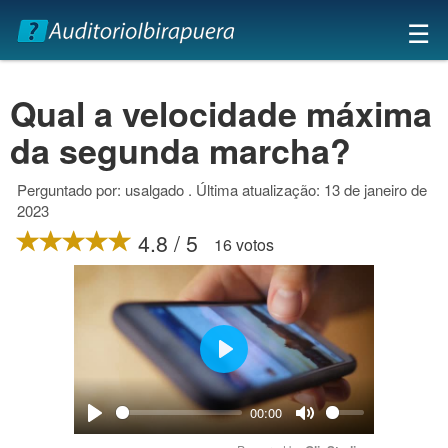
×
☰
Qual a velocidade máxima
da segunda marcha?
Perguntado por: usalgado . Última atualização: 13 de janeiro de
2023
4.8 / 5
16 votos
Play
00:00
Play
Mute