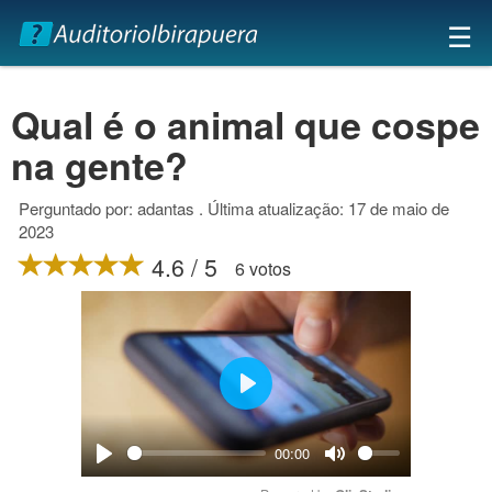
×
☰
Qual é o animal que cospe
na gente?
Perguntado por: adantas . Última atualização: 17 de maio de
2023
4.6 / 5
6 votos
Play
00:00
Play
Mute