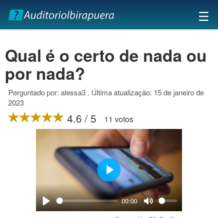
×
☰
Qual é o certo de nada ou
por nada?
Perguntado por: alessa3 . Última atualização: 15 de janeiro de
2023
4.6 / 5
11 votos
Play
00:00
Play
Mute