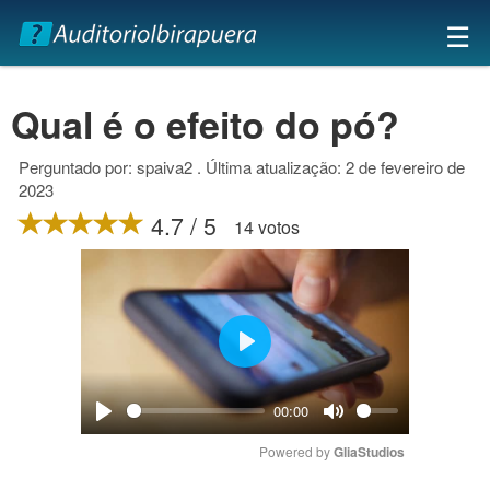
×
☰
Qual é o efeito do pó?
Perguntado por: spaiva2 . Última atualização: 2 de fevereiro de
2023
4.7 / 5
14 votos
Play
00:00
Play
Mute
Powered by 
GliaStudios