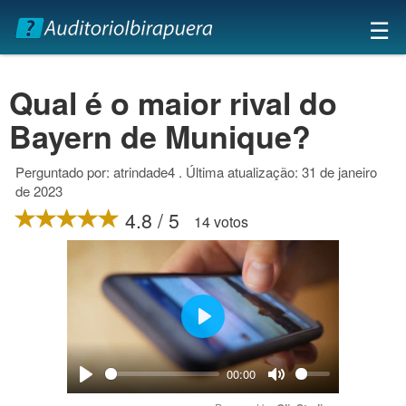
×
☰
Qual é o maior rival do
Bayern de Munique?
Perguntado por: atrindade4 . Última atualização: 31 de janeiro
de 2023
4.8 / 5
14 votos
Play
00:00
Play
Mute