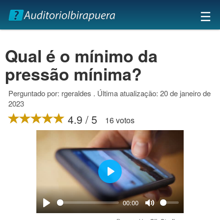
×
☰
Qual é o mínimo da
pressão mínima?
Perguntado por: rgeraldes . Última atualização: 20 de janeiro de
2023
4.9 / 5
16 votos
Play
00:00
Play
Mute