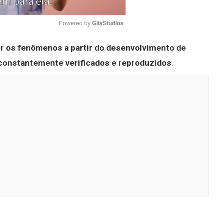
Powered by 
GliaStudios
er os fenômenos a partir do desenvolvimento de
Mute
onstantemente verificados e reproduzidos
.