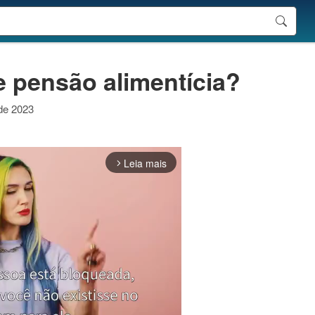
e pensão alimentícia?
 de 2023
Leia mais
arrow_forward_ios