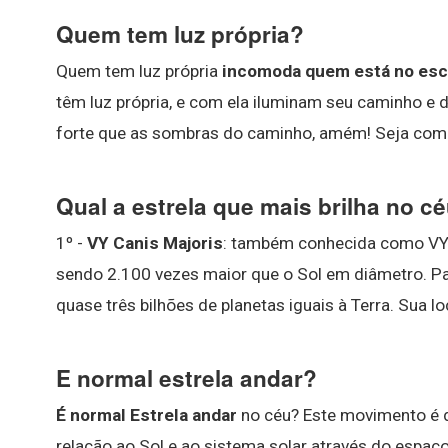
Quem tem luz própria?
Quem tem luz própria
incomoda quem está no esc
têm luz própria, e com ela iluminam seu caminho e d
forte que as sombras do caminho, amém! Seja como o
Qual a estrela que mais brilha no c
1º -
VY Canis Majoris
: também conhecida como VY 
sendo 2.100 vezes maior que o Sol em diâmetro. Par
quase três bilhões de planetas iguais à Terra. Sua 
E normal estrela andar?
É normal Estrela andar
no céu? Este movimento é 
relação ao Sol e ao sistema solar através do espaço