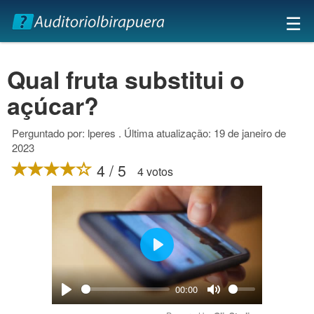
×
☰
Qual fruta substitui o
açúcar?
Perguntado por: lperes . Última atualização: 19 de janeiro de
2023
4 / 5
4 votos
Play
00:00
Play
Mute