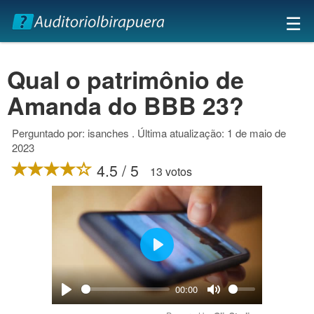
×
☰
Qual o patrimônio de
Amanda do BBB 23?
Perguntado por: isanches . Última atualização: 1 de maio de
2023
4.5 / 5
13 votos
Play
00:00
Play
Mute