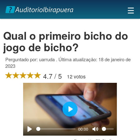
×
☰
Qual o primeiro bicho do
jogo de bicho?
Perguntado por: uarruda . Última atualização: 18 de janeiro de
2023
4.7 / 5
12 votos
Play
00:00
Play
Mute