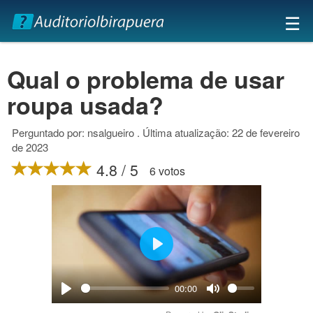
×
☰
Qual o problema de usar
roupa usada?
Perguntado por: nsalgueiro . Última atualização: 22 de fevereiro
de 2023
4.8 / 5
6 votos
Play
00:00
Play
Mute