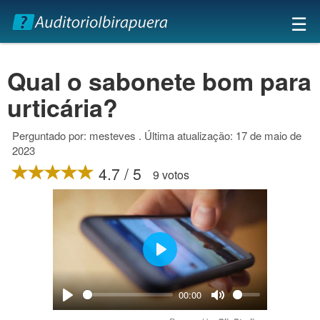
×
☰
Qual o sabonete bom para
urticária?
Perguntado por: mesteves . Última atualização: 17 de maio de
2023
4.7 / 5
9 votos
Play
00:00
Play
Mute