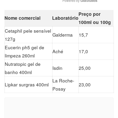
Powered by 
GliaStudios
Preço por
Nome comercial
Laboratório
100ml ou 100g
Cetaphil pele sensível
Galderma
15,7
127g
Eucerin ph5 gel de
Aché
17,0
limpeza 260ml
Nutratopic gel de
Isdin
25,00
banho 400ml
La Roche-
Lipkar surgras 400ml
23,00
Posay