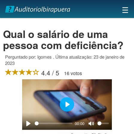
×
☰
Qual o salário de uma
pessoa com deficiência?
Perguntado por: lgomes . Última atualização: 23 de janeiro de
2023
4.4 / 5
16 votos
Play
00:00
Play
Mute