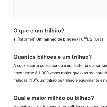
O que e um trilhão?
18
1. [Informal]
Um milhão de biliões
(10
). 2. [Brasi
Quantos bilhões e um trilhão?
A escala curta corresponde a um sistema de nomen
novo termo é 1 000 vezes maior que o termo anterior.
9
milhões (10
), um trilião ou trilhão é equivalente a
mi
Qual e maior milhão ou bilhão?
Na
maior
parte do mundo, um
bilhão
corresponde 