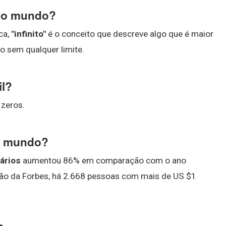
 no mundo?
ca,
"infinito"
é o conceito que descreve algo que é maior
o sem qualquer limite.
il?
 zeros.
no mundo?
nários
aumentou 86% em comparação com o ano
ação da Forbes, há 2.668 pessoas com mais de US $1