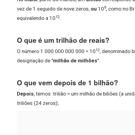
9
vez de 1 seguido de nove zeros,
ou
10
, como no Br
12
equivalendo a 10
.
O que é um trilhão de reais?
12
O número 1 000 000 000 000 = 10
, denominado bi
designação de "
milhão de milhões
".
O que vem depois de 1 bilhão?
Depois
, temos: trilião = um milhão de biliões (a un
triliões (24 zeros);