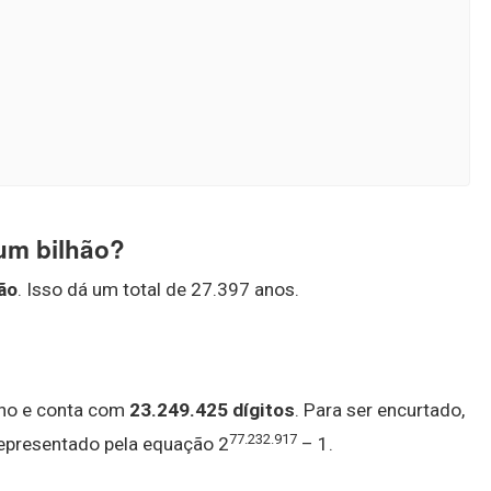
um bilhão?
ão
. Isso dá um total de 27.397 anos.
ano e conta com
23.249.425 dígitos
. Para ser encurtado,
77.232
.
917
epresentado pela equação 2
– 1.