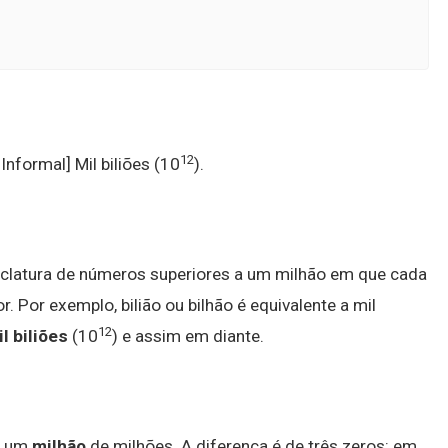
12
l, Informal] Mil biliões (10
).
clatura de números superiores a um milhão em que cada
 Por exemplo, bilião ou bilhão é equivalente a mil
12
l biliões
(10
) e assim em diante.
a um
milhão
de milhões. A diferença é de três zeros: em