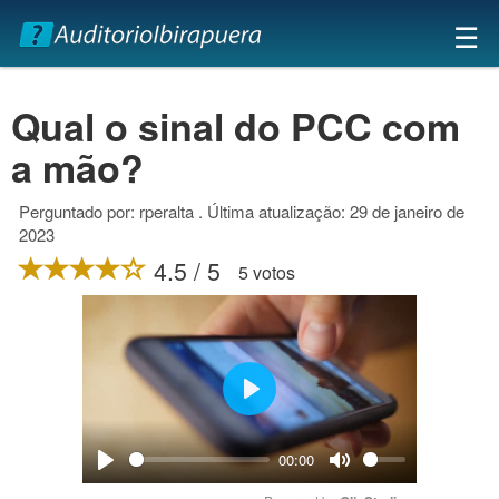
×
☰
Qual o sinal do PCC com
a mão?
Perguntado por: rperalta . Última atualização: 29 de janeiro de
2023
4.5 / 5
5 votos
Play
00:00
Play
Mute