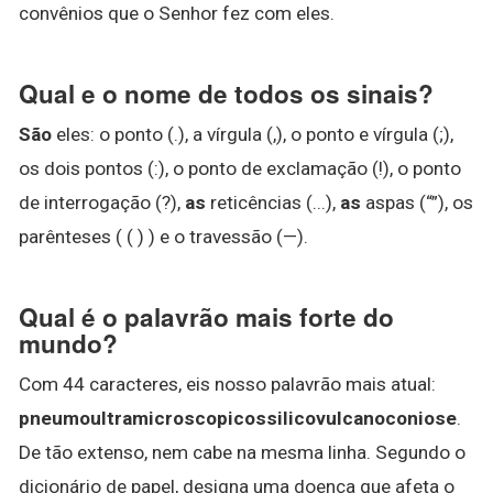
convênios que o Senhor fez com eles.
Qual e o nome de todos os sinais?
São
eles: o ponto (.), a vírgula (,), o ponto e vírgula (;),
os dois pontos (:), o ponto de exclamação (!), o ponto
de interrogação (?),
as
reticências (...),
as
aspas (“”), os
parênteses ( ( ) ) e o travessão (—).
Qual é o palavrão mais forte do
mundo?
Com 44 caracteres, eis nosso palavrão mais atual:
pneumoultramicroscopicossilicovulcanoconiose
.
De tão extenso, nem cabe na mesma linha. Segundo o
dicionário de papel, designa uma doença que afeta o