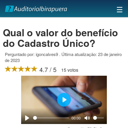
×
☰
Qual o valor do benefício
do Cadastro Único?
Perguntado por: igoncalves9 . Última atualização: 23 de janeiro
de 2023
4.7 / 5
15 votos
Play
00:00
Play
Mute