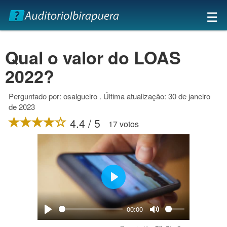
×
☰
Qual o valor do LOAS
2022?
Perguntado por: osalgueiro . Última atualização: 30 de janeiro
de 2023
4.4 / 5
17 votos
Play
00:00
Play
Mute