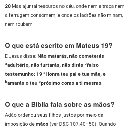
20
Mas ajuntai tesouros no céu, onde nem a traça nem
a ferrugem consomem, e onde os ladrões não minam,
nem roubam.
O que está escrito em Mateus 19?
E Jesus disse:
Não matarás, não cometerás
a
b
adultério, não furtarás, não dirás
falso
a
testemunho;
19
Honra teu pai e tua mãe, e
b
c
amarás o teu
próximo como a ti mesmo
.
O que a Bíblia fala sobre as mãos?
Adão ordenou seus filhos justos por meio da
imposição de
mãos
(ver D&C 107:40–50). Quando