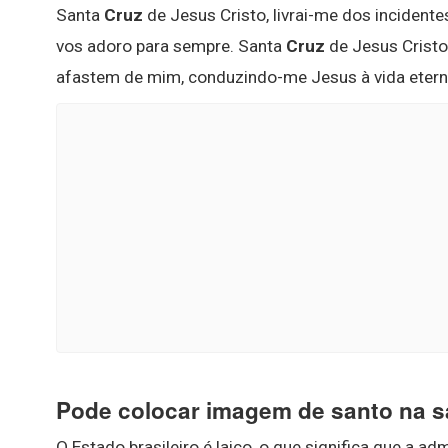
Santa
Cruz
de Jesus Cristo, livrai-me dos incident
vos adoro para sempre. Santa
Cruz
de Jesus Cristo,
afastem de mim, conduzindo-me Jesus à vida eter
Pode colocar imagem de santo na s
O Estado brasileiro é laico, o que significa que a a