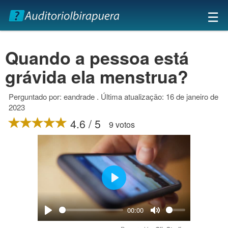
×
☰
Quando a pessoa está
grávida ela menstrua?
Perguntado por: eandrade . Última atualização: 16 de janeiro de
2023
4.6 / 5
9 votos
Play
00:00
Play
Mute