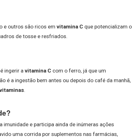
mão e outros são ricos em
vitamina C
que potencializam o
adros de tosse e resfriados.
é ingerir a
vitamina C
com o ferro, já que um
nção é a ingestão bem antes ou depois do café da manhã,
vitaminas
.
de?
 a imunidade e participa ainda de inúmeras ações
havido uma corrida por suplementos nas farmácias,