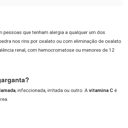
em pessoas que tenham alergia a qualquer um dos
edra nos rins por oxalato ou com eliminação de oxalato
u falência renal, com hemocromatose ou menores de 12
garganta?
flamada
, infeccionada, irritada ou outro. A
vitamina C
é
rea.