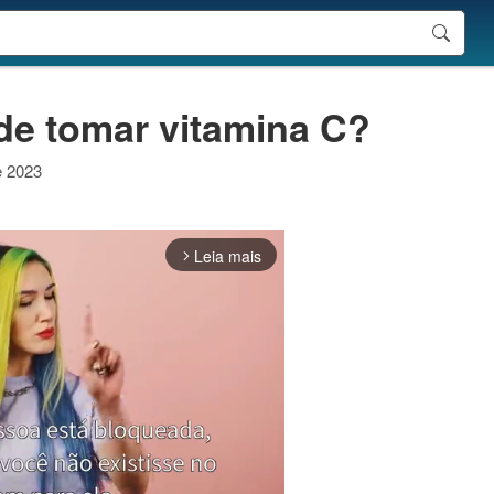
de tomar vitamina C?
e 2023
Leia mais
arrow_forward_ios