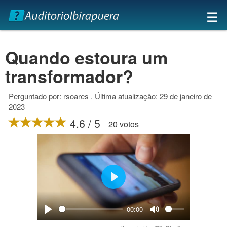
×
☰
Quando estoura um
transformador?
Perguntado por: rsoares . Última atualização: 29 de janeiro de
2023
4.6 / 5
20 votos
Play
00:00
Play
Mute