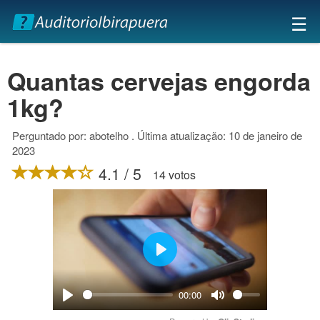
×
☰
Quantas cervejas engorda
1kg?
Perguntado por: abotelho . Última atualização: 10 de janeiro de
2023
4.1 / 5
14 votos
Play
00:00
Play
Mute