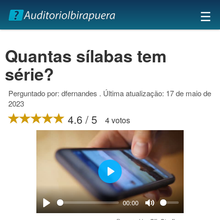
×
☰
Quantas sílabas tem
série?
Perguntado por: dfernandes . Última atualização: 17 de maio de
2023
4.6 / 5
4 votos
Play
00:00
Play
Mute