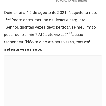
Powered by 
GliaStudios
Quinta-feira, 12 de agosto de 2021. Naquele tempo,
18
,
21
Pedro aproximou-se de Jesus e perguntou:
“Senhor, quantas vezes devo perdoar, se meu irmão
22
pecar contra mim? Até sete vezes?”
Jesus
respondeu: “Não te digo até sete vezes, mas
até
setenta vezes sete
.