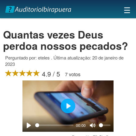
×
☰
Quantas vezes Deus
perdoa nossos pecados?
Perguntado por: eteles . Última atualização: 20 de janeiro de
2023
4.9 / 5
7 votos
Play
00:00
Play
Mute