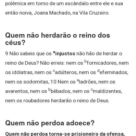
polêmica em torno de um escândalo entre ele e sua
então noiva, Joana Machado, na Vila Cruzeiro.
Quem não herdarão o reino dos
céus?
a
9 Não sabeis que os
injustos
não hão de herdar o
b
reino de Deus? Não erreis: nem os
fornicadores, nem
c
d
os idólatras, nem os
adúlteros, nem os
efeminados,
a
nem os sodomitas, 10 Nem os
ladrões, nem os
b
c
avarentos, nem os
bêbados, nem os
maldizentes,
nem os roubadores herdarão o reino de Deus.
Quem não perdoa adoece?
Quem não perdoa torna-se prisioneiro da ofensa,