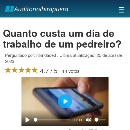
×
☰
Quanto custa um dia de
trabalho de um pedreiro?
Perguntado por: ntrindade3 . Última atualização: 25 de abril de
2023
4.7 / 5
14 votos
Play
00:00
Play
Mute