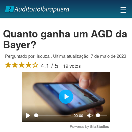
×
☰
Quanto ganha um AGD da
Bayer?
Perguntado por: isouza . Última atualização: 7 de maio de 2023
4.1 / 5
19 votos
Play
00:00
Play
Mute
Powered by 
GliaStudios