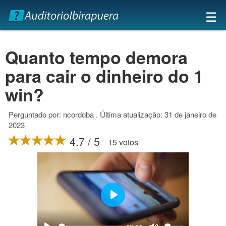
×
☰
Quanto tempo demora
para cair o dinheiro do 1
win?
Perguntado por: ncordoba . Última atualização: 31 de janeiro de
2023
4.7 / 5
15 votos
Play