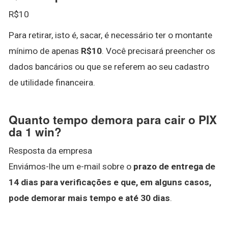
R$10
Para retirar, isto é, sacar, é necessário ter o montante
mínimo de apenas
R$10
. Você precisará preencher os
dados bancários ou que se referem ao seu cadastro
de utilidade financeira.
Quanto tempo demora para cair o PIX
da 1 win?
Resposta da empresa
Enviámos-lhe um e-mail sobre o
prazo de entrega de
14 dias para verificações e que, em alguns casos,
pode demorar mais tempo e até 30 dias
.