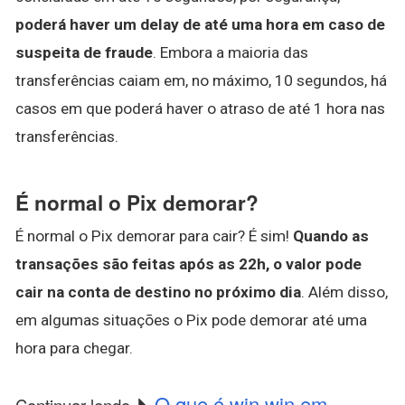
poderá haver um delay de até uma hora em caso de
suspeita de fraude
. Embora a maioria das
transferências caiam em, no máximo, 10 segundos, há
casos em que poderá haver o atraso de até 1 hora nas
transferências.
É normal o Pix demorar?
É normal o Pix demorar para cair? É sim!
Quando as
transações são feitas após as 22h, o valor pode
cair na conta de destino no próximo dia
. Além disso,
em algumas situações o Pix pode demorar até uma
hora para chegar.
O que é win win em
Continuar lendo