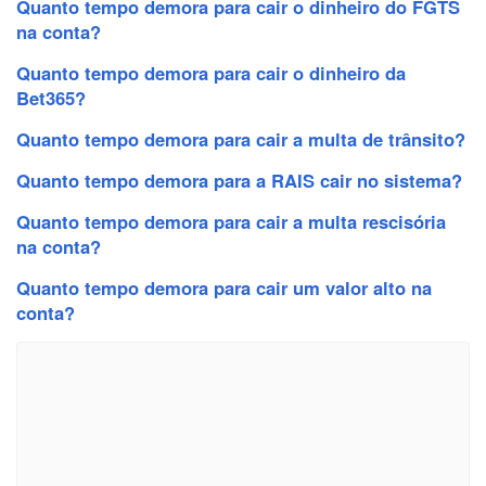
Quanto tempo demora para cair o dinheiro do FGTS
na conta?
Quanto tempo demora para cair o dinheiro da
Bet365?
Quanto tempo demora para cair a multa de trânsito?
Quanto tempo demora para a RAIS cair no sistema?
Quanto tempo demora para cair a multa rescisória
na conta?
Quanto tempo demora para cair um valor alto na
conta?