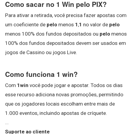
Como sacar no 1 Win pelo PIX?
Para ativar a retirada, você precisa fazer apostas com
um coeficiente de
pelo
menos
1
,
1
no valor de
pelo
menos 100% dos fundos depositados ou
pelo
menos
100% dos fundos depositados devem ser usados em
jogos de Cassino ou jogos Live.
Como funciona 1 win?
Com
1win
você pode jogar e apostar. Todos os dias
esse recurso adiciona novas promoções, permitindo
que os jogadores locais escolham entre mais de
1.000 eventos, incluindo apostas de críquete.
...
Suporte ao cliente