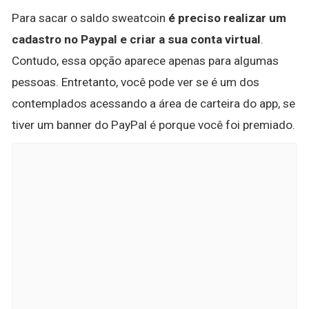
Para sacar o saldo sweatcoin
é preciso realizar um
cadastro no Paypal e criar a sua conta virtual
.
Contudo, essa opção aparece apenas para algumas
pessoas. Entretanto, você pode ver se é um dos
contemplados acessando a área de carteira do app, se
tiver um banner do PayPal é porque você foi premiado.