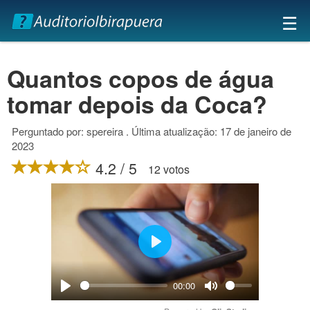
×
☰
Quantos copos de água
tomar depois da Coca?
Perguntado por: spereira . Última atualização: 17 de janeiro de
2023
4.2 / 5
12 votos
Play
00:00
Play
Mute