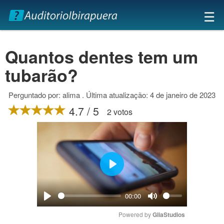
×
☰
Quantos dentes tem um
tubarão?
Perguntado por: alima . Última atualização: 4 de janeiro de 2023
4.7 / 5
2 votos
Play
00:00
Play
Mute
Powered by 
GliaStudios