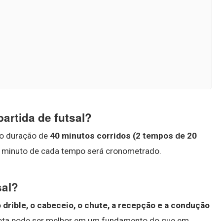
artida de futsal?
rão duração de
40 minutos corridos (2 tempos de 20
o minuto de cada tempo será cronometrado.
sal?
o drible, o cabeceio, o chute, a recepção e a condução
leta pode ser melhor em um fundamento do que em