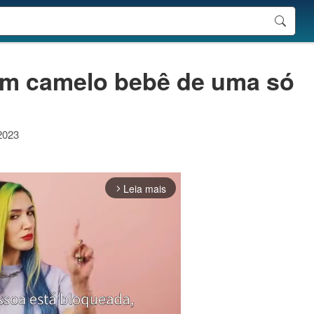
 um camelo bebê de uma só
 2023
Leia mais
arrow_forward_ios