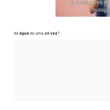
de
água
de uma
só vez
?