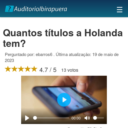
×
☰
Quantos títulos a Holanda
tem?
Perguntado por: ebarros6 . Última atualização: 19 de maio de
2023
4.7 / 5
13 votos
Play
00:00
Play
Mute