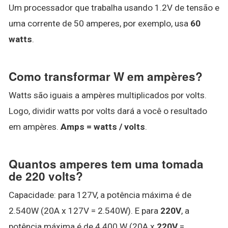
Um processador que trabalha usando 1.2V de tensão e
uma corrente de 50 amperes, por exemplo, usa
60
watts
.
Como transformar W em ampères?
Watts são iguais a ampères multiplicados por volts.
Logo, dividir watts por volts dará a você o resultado
em ampères.
Amps = watts / volts
.
Quantos amperes tem uma tomada
de 220 volts?
Capacidade: para 127V, a potência máxima é de
2.540W (20A x 127V = 2.540W). E para
220V
, a
potência máxima é de 4.400 W (20A x
220V
=