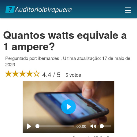
×
☰
Quantos watts equivale a
1 ampere?
Perguntado por: ibernardes . Última atualização: 17 de maio de
2023
4.4 / 5
5 votos
Play
00:00
Play
Mute