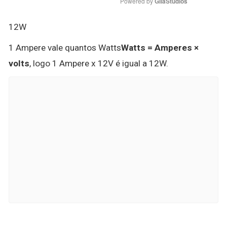
Powered by 
GliaStudios
12W
1 Ampere vale quantos Watts
Watts = Amperes ×
volts
, logo 1 Ampere x 12V é igual a 12W.