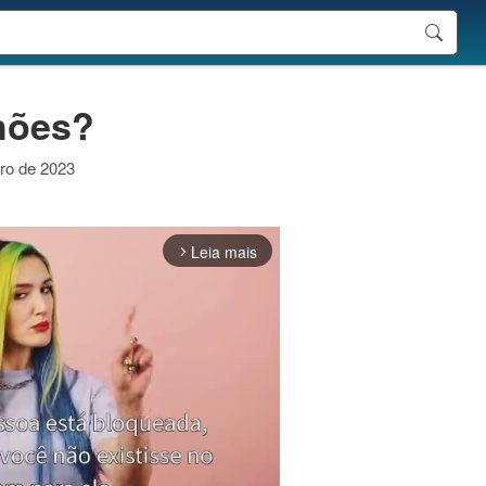
lhões?
iro de 2023
Leia mais
arrow_forward_ios