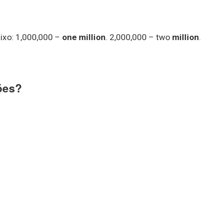
aixo: 1,000,000 –
one million
. 2,000,000 – two
million
.
ões?