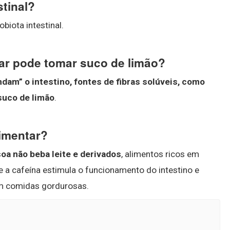
stinal?
biota intestinal.
ar pode tomar suco de limão?
dam” o intestino, fontes de fibras solúveis, como
suco de limão
.
limentar?
oa não beba leite e derivados
, alimentos ricos em
ue a cafeína estimula o funcionamento do intestino e
am comidas gordurosas.