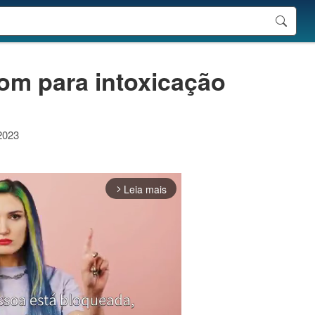
om para intoxicação
 2023
Leia mais
arrow_forward_ios