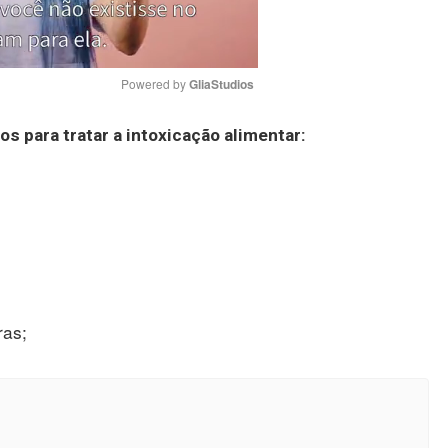
Powered by 
GliaStudios
os para tratar a
intoxicação alimentar
:
Mute
ras;