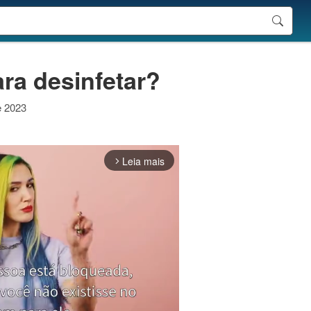
ara desinfetar?
e 2023
Leia mais
arrow_forward_ios