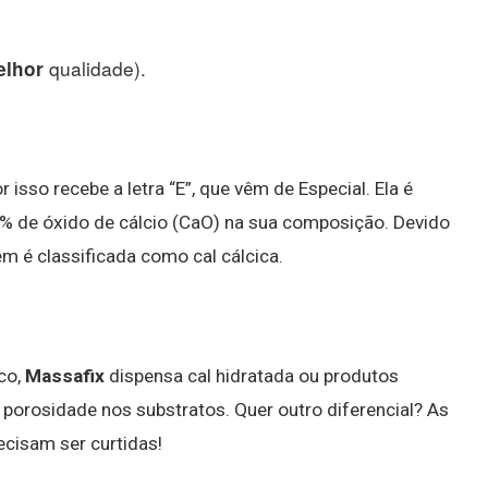
qualidade).
elhor
or isso recebe a letra “E”, que vêm de Especial. Ela é
5% de óxido de cálcio (CaO) na sua composição. Devido
ém é classificada como cal cálcica.
co,
Massafix
dispensa cal hidratada ou produtos
orosidade nos substratos. Quer outro diferencial? As
cisam ser curtidas!