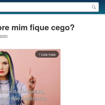
bre mim fique cego?
 2023
Leia mais
arrow_forward_ios