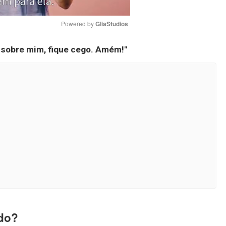
Powered by 
GliaStudios
 sobre mim, fique cego.
Amém!"
Mute
ado?