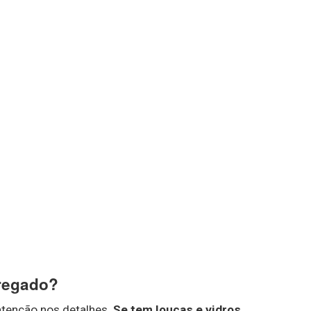
rregado?
tenção nos detalhes.
Se tem louças e vidros