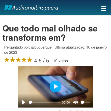
×
☰
Que todo mal olhado se
transforma em?
Perguntado por: ialbuquerque . Última atualização: 16 de janeiro
de 2023
4.6 / 5
19 votos
Play
00:00
Play
Mute