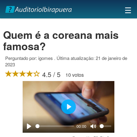
×
☰
Quem é a coreana mais
famosa?
Perguntado por: igomes . Última atualização: 21 de janeiro de
2023
4.5 / 5
10 votos
Play
00:00
Play
Mute