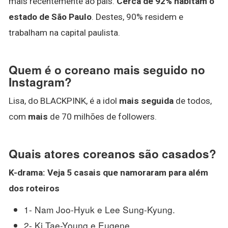
mais recentemente ao país.
Cerca de 92% habitam o
estado de São Paulo
. Destes, 90% residem e
trabalham na capital paulista.
Quem é o coreano mais seguido no
Instagram?
Lisa, do BLACKPINK, é a idol
mais seguida
de todos,
com
mais
de 70 milhões de followers.
Quais atores coreanos são casados?
K-drama: Veja 5 casais que namoraram para além
dos roteiros
1- Nam Joo-Hyuk e Lee Sung-Kyung.
2- Ki Tae-Young e Eugene.