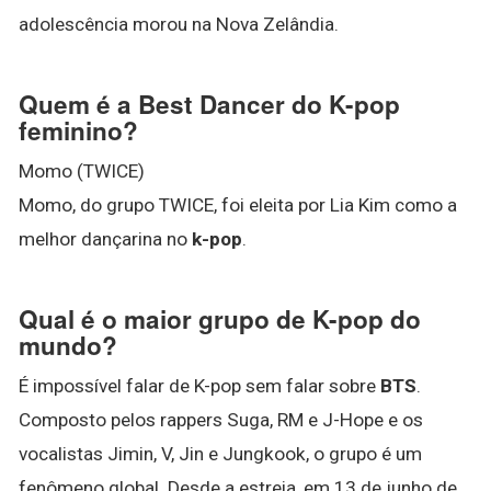
adolescência morou na Nova Zelândia.
Quem é a Best Dancer do K-pop
feminino?
Momo (TWICE)
Momo, do grupo TWICE, foi eleita por Lia Kim como a
melhor dançarina no
k-pop
.
Qual é o maior grupo de K-pop do
mundo?
É impossível falar de K-pop sem falar sobre
BTS
.
Composto pelos rappers Suga, RM e J-Hope e os
vocalistas Jimin, V, Jin e Jungkook, o grupo é um
fenômeno global. Desde a estreia, em 13 de junho de