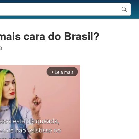
ais cara do Brasil?
3
Leia mais
arrow_forward_ios