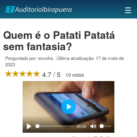
×
☰
Quem é o Patati Patatá
sem fantasia?
Perguntado por: ecunha . Última atualização: 17 de maio de
2023
4.7 / 5
10 votos
Play
00:00
Play
Mute