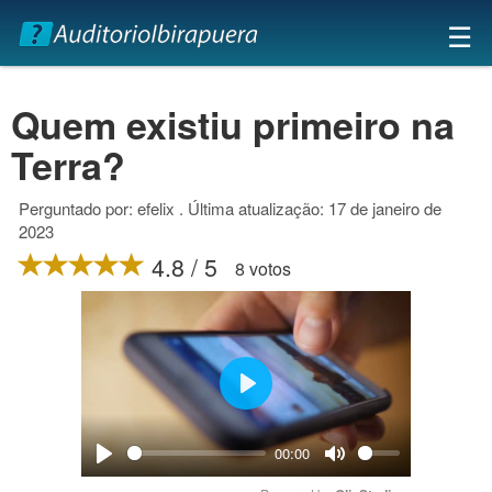
×
☰
Quem existiu primeiro na
Terra?
Perguntado por: efelix . Última atualização: 17 de janeiro de
2023
4.8 / 5
8 votos
Play
00:00
Play
Mute